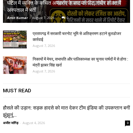
घंटेल में व्यक्ति के कथित अपहरण के बाद मारपीट, गंभीर हालत में
अस्पताल में भर्ती
Amit Kumar
-
August 7, 2026
0
प्रतापगढ़ में सरकारी चरनोट भूमि से अतिक्रमण हटाने बुलडोजर
कार्रवाई
August 7, 2026
निकायों में मेयर, सभापति और पालिकाध्यक्ष का चुनाव पार्षदों में से होगा :
मंत्री झाबर सिंह खर्रा
August 7, 2026
MUST READ
हौसले की उड़ान: सड़क हादसे को मात देकर टीम इंडिया की उपकप्तान बनीं
झुंझुनूं...
अजीत जांगिड़
-
August 4, 2026
0