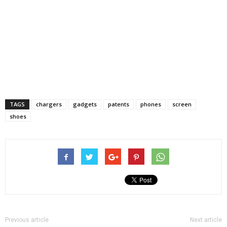
TAGS
chargers
gadgets
patents
phones
screen
shoes
Previous article
Next article