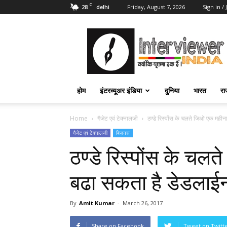
C
28
Friday, August 7, 2026
Sign in / 
delhi
Interviewer
India
–
इंटरव्यूअर
इंडिया
होम
इंटरव्यूअर इंडिया
दुनिया
भारत
रा
Home
गैजेट एवं टेक्नालजी
ठण्डे रिस्पोंस के चलते जिओ एक महीना
गैजेट एवं टेक्नालजी
बिज़नस
ठण्डे रिस्पोंस के चल
बढा सकता है डेडलाई
By
Amit Kumar
-
March 26, 2017
Share on Facebook
Tweet on Twitt