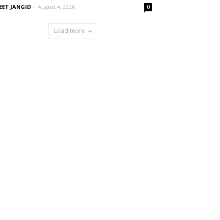
EET JANGID
-
August 4, 2026
0
Load more