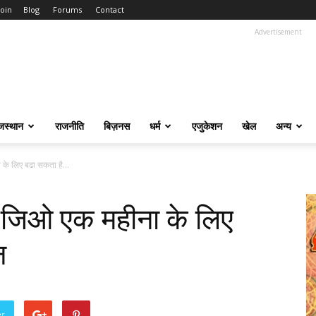
Join
Blog
Forums
Contact
Advertisement
जस्थान
राजनीति
बिज़नस
धर्म
एजुकेशन
खेल
अन्य
 के लिए बढा सकता है...
ते जिओ एक महीना के लिए
न
er