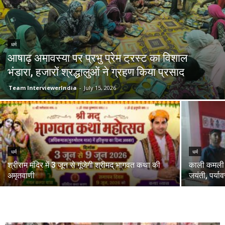
धर्म
आषाढ़ अमावस्या पर प्रभु प्रेम ट्रस्ट का विशाल
भंडारा, हजारों श्रद्धालुओं ने ग्रहण किया प्रसाद
Team InterviewerIndia
-
July 15, 2026
धर्म
धर्म
श्रीराम मंदिर में 3 जून से गूंजेगी श्रीमद् भागवत कथा की
काली कमली 
अमृतवाणी
जयंती, पर्या