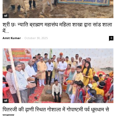
धर्म
श्री छः न्याति ब्राह्मण महासंघ महिला शाखा द्वारा सांड शाला
में...
Amit Kumar
-
October 30, 2025
0
धर्म
पितरजी की ढ़ाणी स्थित गोशाला में गोपाष्टमी पर्व धूमधाम से