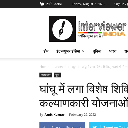
C
28
Friday, August 7, 2026
Sign in / 
delhi
Interviewer
India
–
इंटरव्यूअर
इंडिया
होम
इंटरव्यूअर इंडिया
दुनिया
भारत
रा
Home
राजस्थान
चूरू
घांघू में लगा विशेष शिविर, ग्रामीणों 
राजस्थान
चूरू
घांघू में लगा विशेष शि
कल्याणकारी योजनाओं
By
Amit Kumar
-
February 22, 2022
Share on Facebook
Tweet on Twitt