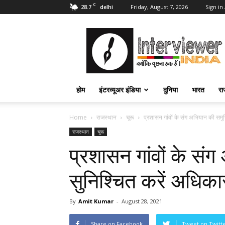
C
28.7
Friday, August 7, 2026
Sign in 
delhi
Interviewer
India
–
इंटरव्यूअर
इंडिया
होम
इंटरव्यूअर इंडिया
दुनिया
भारत
रा
Home
राजस्थान
चूरू
प्रशासन गांवों के संग अभियान की समुचि
राजस्थान
चूरू
प्रशासन गांवों के सं
सुनिश्चित करें अधिकारी
By
Amit Kumar
-
August 28, 2021
Share on Facebook
Tweet on Twitt