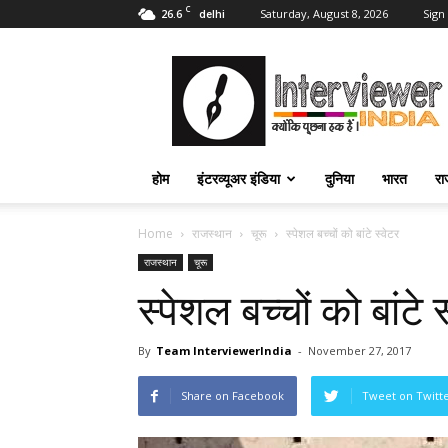
C
26.6
Saturday, August 8, 2026
Sign 
delhi
Interviewer
India
–
इंटरव्यूअर
इंडिया
होम
इंटरव्यूअर इंडिया
दुनिया
भारत
रा
Home
राजस्थान
चूरू
स्पेशल बच्चों को बांटे स्वेटर
राजस्थान
चूरू
स्पेशल बच्चों को बांटे 
By
Team InterviewerIndia
-
November 27, 2017
Share on Facebook
Tweet on Twitt