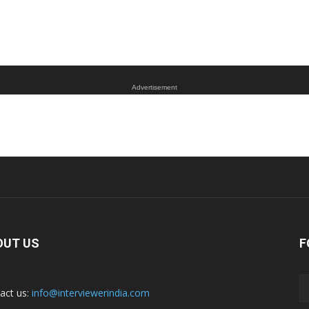
Advertisement
OUT US
F
act us:
info@interviewerindia.com