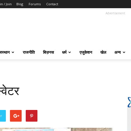
in / Join
Blog
Forums
Contact
Advertisement
जस्थान
राजनीति
बिज़नस
धर्म
एजुकेशन
खेल
अन्य
स्वेटर
er