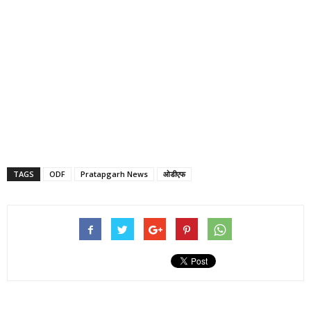
TAGS
ODF
Pratapgarh News
ओडीएफ