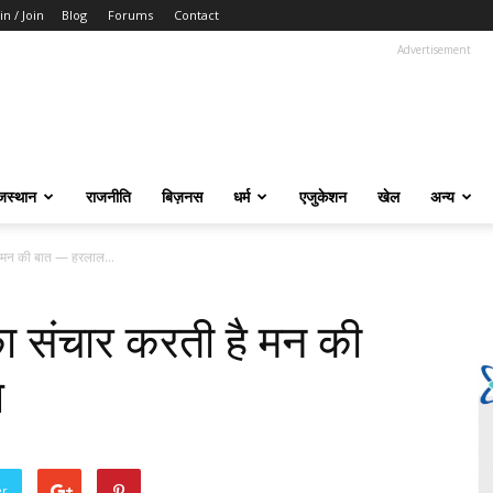
in / Join
Blog
Forums
Contact
Advertisement
जस्थान
राजनीति
बिज़नस
धर्म
एजुकेशन
खेल
अन्य
 है मन की बात — हरलाल...
ा का संचार करती है मन की
ण
er