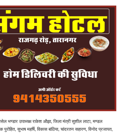
सेल भण्डार उपाध्यक्ष राकेश औझा, जिला मंत्री सुशील लाटा, मण्डल
 पुरोहित, सुभाष महर्षि, विकास बांठिया, चांदरतन सहारण, विनोद प्रजापत,