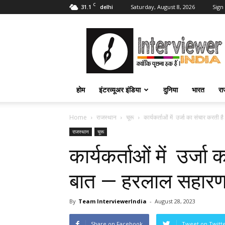
C
31.1
Saturday, August 8, 2026
Sign 
delhi
Interviewer
India
–
इंटरव्यूअर
इंडिया
होम
इंटरव्यूअर इंडिया
दुनिया
भारत
रा
Home
राजस्थान
चूरू
कार्यकर्ताओं में उर्जा का संचार करती
राजस्थान
चूरू
कार्यकर्ताओं में उर्ज
बात — हरलाल सहार
By
Team InterviewerIndia
-
August 28, 2023
Share on Facebook
Tweet on Twitt