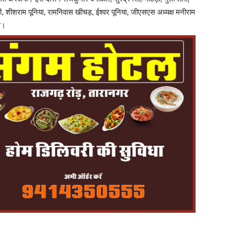
ाणी, शीशराम पूनिया, रामनिवास खीचड़, ईश्वर पूनिया, जीएसएस अध्यक्ष मनीराम
थे।