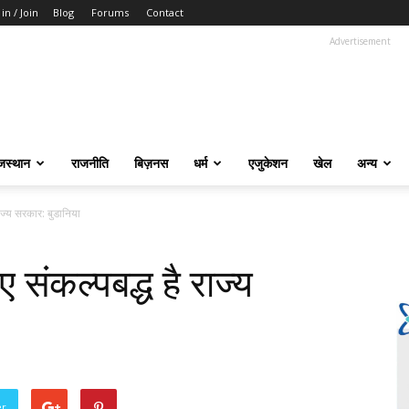
 in / Join
Blog
Forums
Contact
Advertisement
जस्थान
राजनीति
बिज़नस
धर्म
एजुकेशन
खेल
अन्य
राज्य सरकार: बुडानिया
 संकल्पबद्ध है राज्य
er