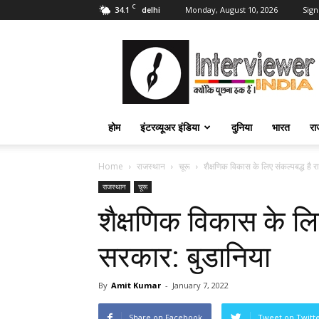
C
34.1
Monday, August 10, 2026
Sign
delhi
Interviewer
India
–
इंटरव्यूअर
इंडिया
होम
इंटरव्यूअर इंडिया
दुनिया
भारत
रा
Home
राजस्थान
चूरू
शैक्षणिक विकास के लिए संकल्पबद्ध है 
राजस्थान
चूरू
शैक्षणिक विकास के लिए
सरकार: बुडानिया
By
Amit Kumar
-
January 7, 2022
Share on Facebook
Tweet on Twitt