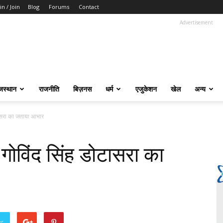
in / Join
Blog
Forums
Contact
Advertisement
जस्थान
राजनीति
बिज़नस
धर्म
एजुकेशन
खेल
अन्य
डोटासरा का जताया आभार
ष गोविंद सिंह डोटासरा का
er