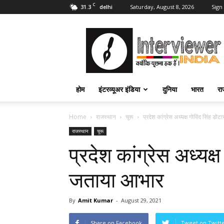
C
31.3
Saturday, August 8, 2026
Sign 
delhi
Interviewer
India
–
इंटरव्यूअर
इंडिया
होम
इंटरव्यूअर इंडिया
दुनिया
भारत
रा
Home
राजस्थान
चूरू
प्रदेश कांग्रेस अध्यक्ष गोविंद सिंह 
राजस्थान
चूरू
प्रदेश कांग्रेस अध्यक्
जताया आभार
By
Amit Kumar
-
August 29, 2021
Share on Facebook
Tweet on Twitt