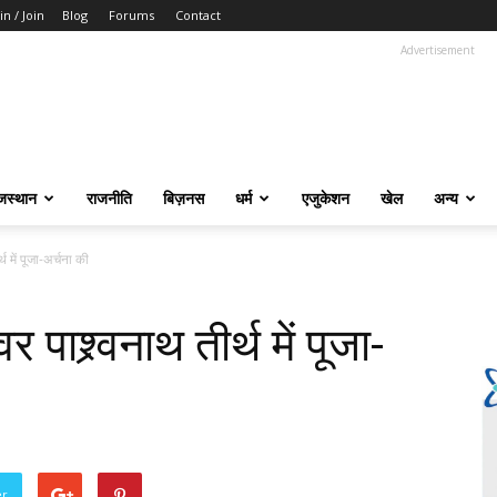
in / Join
Blog
Forums
Contact
Advertisement
जस्थान
राजनीति
बिज़नस
धर्म
एजुकेशन
खेल
अन्य
र्थ में पूजा-अर्चना की
वर पाश्र्वनाथ तीर्थ में पूजा-
er