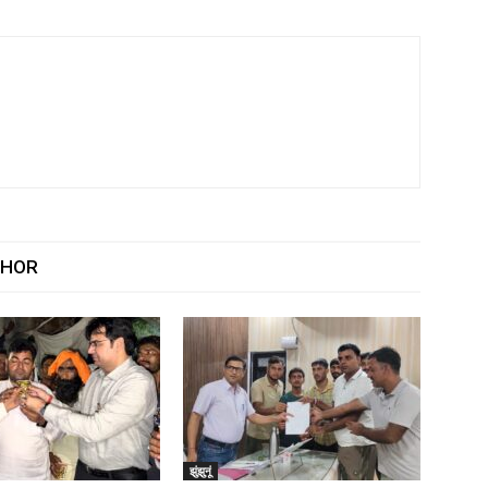
THOR
झुंझुनूं