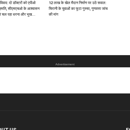
विवाद: दो डॉक्टरों को एपीओ
12 लाख के खेल मैदान निर्माण पर उठे सवाल:
सहमति, सीएमएचओ के आश्वासन
चिरानी के युवाओं का फूटा गुस्सा, गुणवत्ता जांच
 से चल रहा धरना और भूख...
की मांग
Advertisement
OUT US
F