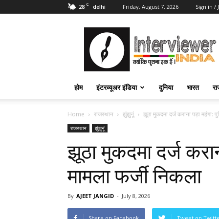
C
28
Friday, August 7, 2026
Sign in / 
delhi
Interviewer
India
–
इंटरव्यूअर
इंडिया
होम
इंटरव्यूअर इंडिया
दुनिया
भारत
रा
Home
राजस्थान
झुंझुनूं
झूठा मुकदमा दर्ज कराना पड़ा महंगा: प
राजस्थान
झुंझुनूं
झूठा मुकदमा दर्ज कराना
मामला फर्जी निकला
By
AJEET JANGID
-
July 8, 2026
Share on Facebook
Tweet on Twitt