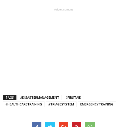
Advertisement
TAGS
#DISASTERMANAGEMENT
#FIRSTAID
#HEALTHCARETRAINING
#TRIAGESYSTEM
EMERGENCYTRAINING