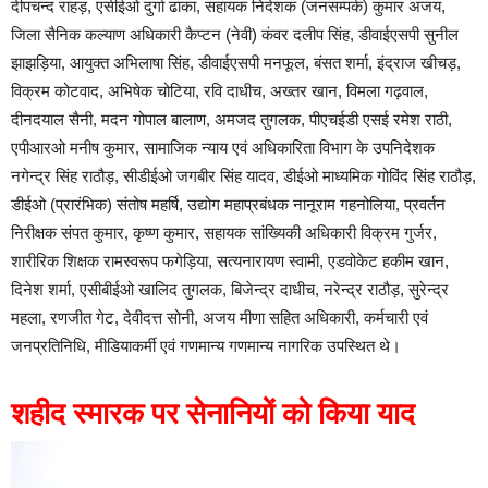
दीपचन्द राहड़, एसीईओ दुर्गा ढाका, सहायक निदेशक (जनसम्पर्क) कुमार अजय,
जिला सैनिक कल्याण अधिकारी कैप्टन (नेवी) कंवर दलीप सिंह, डीवाईएसपी सुनील
झाझड़िया, आयुक्त अभिलाषा सिंह, डीवाईएसपी मनफूल, बंसत शर्मा, इंद्राज खीचड़,
विक्रम कोटवाद, अभिषेक चोटिया, रवि दाधीच, अख्तर खान, विमला गढ़वाल,
दीनदयाल सैनी, मदन गोपाल बालाण, अमजद तुगलक, पीएचईडी एसई रमेश राठी,
एपीआरओ मनीष कुमार, सामाजिक न्याय एवं अधिकारिता विभाग के उपनिदेशक
नगेन्द्र सिंह राठौड़, सीडीईओ जगबीर सिंह यादव, डीईओ माध्यमिक गोविंद सिंह राठौड़,
डीईओ (प्रारंभिक) संतोष महर्षि, उद्योग महाप्रबंधक नानूराम गहनोलिया, प्रवर्तन
निरीक्षक संपत कुमार, कृष्ण कुमार, सहायक सांख्यिकी अधिकारी विक्रम गुर्जर,
शारीरिक शिक्षक रामस्वरूप फगेड़िया, सत्यनारायण स्वामी, एडवोकेट हकीम खान,
दिनेश शर्मा, एसीबीईओ खालिद तुगलक, बिजेन्द्र दाधीच, नरेन्द्र राठौड़, सुरेन्द्र
महला, रणजीत गेट, देवीदत्त सोनी, अजय मीणा सहित अधिकारी, कर्मचारी एवं
जनप्रतिनिधि, मीडियाकर्मी एवं गणमान्य गणमान्य नागरिक उपस्थित थे।
शहीद स्मारक पर सेनानियों को किया याद