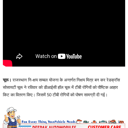
चूरू।
राजस्थान नि-क्षय सम्बल योजना के अन्तर्गत निक्षय मित्र बन कर रेडक्रॉस
सोसायटी चूरू ने रविवार को डीआईसी हॉल चूरू में टीबी रोगियों को पौष्टिक आहार
किट का वितरण किए। जिसमें 50 टीबी रोगियों को पोषण सामग्री दी गई।