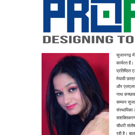
सुजानगढ़ म
कार्यरत है
प्रतिष्ठित 
मेघावी छात्
और एलएलएम स
नाथ कच्छावा
सम्मान सुज
संस्थापिक
सशक्तिकरण क
चौधरी संतोष 
रही है। बाल