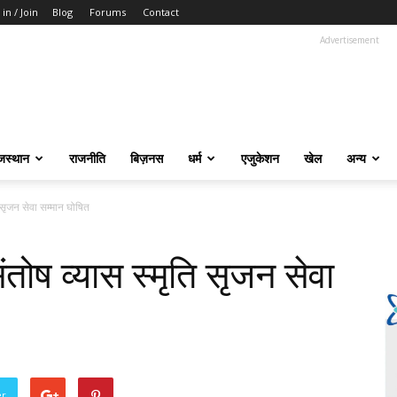
 in / Join
Blog
Forums
Contact
Advertisement
जस्थान
राजनीति
बिज़नस
धर्म
एजुकेशन
खेल
अन्य
ति सृजन सेवा सम्मान घोषित
संतोष व्यास स्मृति सृजन सेवा
er