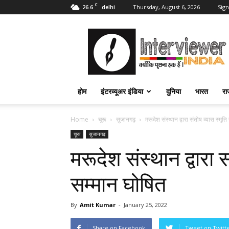
C
26.6
Thursday, August 6, 2026
Sign
delhi
Interviewer
India
–
इंटरव्यूअर
इंडिया
होम
इंटरव्यूअर इंडिया
दुनिया
भारत
रा
Home
चूरू
सुजानगढ़
मरूदेश संस्थान द्वारा संतोष व्यास स्मृ
चूरू
सुजानगढ़
मरूदेश संस्थान द्वारा 
सम्मान घोषित
By
Amit Kumar
-
January 25, 2022
Share on Facebook
Tweet on Twitt