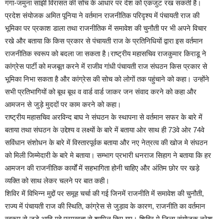
गंगा-जमुना सांझी विरासत की सोच के आधार पर देश को एकजुट रख सकती है।
प्रदेश संयोजक अमित पूनिया ने वर्तमान राजनीतिक परिदृश्य में पंचायती राज की
भूमिका पर प्रकाश डाला तथा राजनीतिक में समावेश की चुनौती पर भी अपने विचार
रखे और बताया कि किस प्रकार से पंचायती राज के प्रतिनिधियों द्वारा इस वर्तमान
राजनीतिक स्वरूप को बदला जा सकता है।राष्ट्रीय महासचिव राजकुमार किराडू ने
कांग्रेस पार्टी को मजबूत करने में राजीव गांधी पंचायती राज संघठन किस प्रकार से
भूमिका निभा सकता है और कांग्रेस की सोच को लोगों तक पहुंचाने को कहा। उन्होंने
सभी प्रतिभागियों को बूथ बूथ व वार्ड वार्ड जाकर जन संवाद करने को कहा और
आमजन से जुड़े मुददों पर काम करने को कहा।
राष्ट्रीय महासचिव अरविन्द बाघ ने संघठन के स्थापना से वर्तमान सफर के बारे में
बताया तथा संघठन के उद्देश्य व लक्ष्यों के बारे में बताया ओर साथ ही 73वे ओर 74वे
सविंधान संशोधन के बारे में विस्तारपूर्वक बताया और नए नेत्रत्व की खोज मे संघठन
को मिली जिम्मेदारी के बारे मे बताया। सम्भाग प्रभारी धनराज सिहाग ने बताया कि हर
आमजन की राजनीतिक कार्यों में सहभागिता होनी चाहिए और अंतिम छोर पर खड़े
व्यक्ति को साथ लेकर चलने पर बात कही।
शिविर में विभिन्न मुद्दों पर समूह चर्चा की गई जिनमें राजनीति में समावेश की चुनौती,
राज्य में पंचायती राज की स्थिति, कांग्रेस से जुड़ाव के कारण, राजनीति का वर्तमान
स्वरूप से जुड़े आदि मुद्दे प्रमुखता से शामिल किए गए। शिविर मे जिला संयोजक नरेश