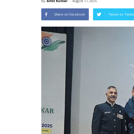
By
Amit Kumar
-
August 17, 2025
Share on Facebook
Tweet on Twitt