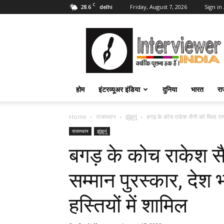
C
28.6
Friday, August 7, 2026
Sign in 
delhi
Interviewer
India
–
इंटरव्यूअर
इंडिया
होम
इंटरव्यूअर इंडिया
दुनिया
भारत
रा
Home
राजस्थान
झुंझुनूं
बगड़ के कोच राकेश सैनी को मिला राष्ट
राजस्थान
झुंझुनूं
बगड़ के कोच राकेश सै
सम्मान पुरस्कार, देश भ
हस्तियों में शामिल