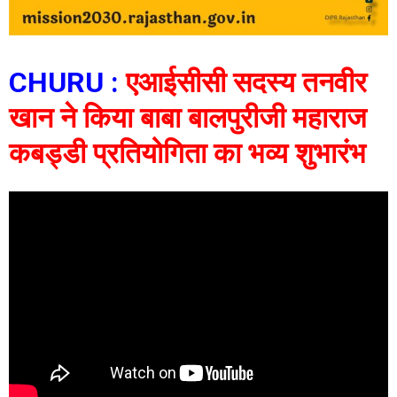
CHURU :
एआईसीसी सदस्य तनवीर
खान ने किया बाबा बालपुरीजी महाराज
कबड्डी प्रतियोगिता का भव्य शुभारंभ