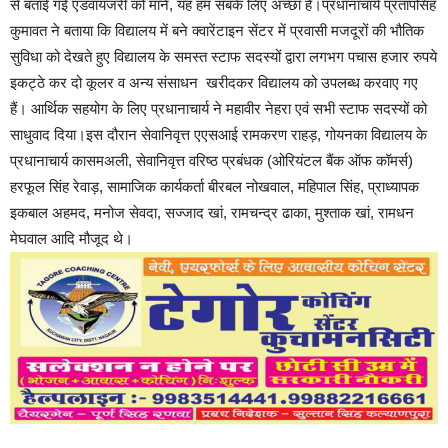
से बताई गई एडवायजरी को मानें, यह हम सबके लिए अच्छा है।प्रधानाचार्य प्रतापसिंह
कुमावत ने बताया कि विद्यालय में बने क्वारेंटाइन सेंटर में प्रवासी मजदूरों की भौतिक
सुविधा को देखते हुए विद्यालय के समस्त स्टाफ सदस्यों द्वारा लगभग पचास हजार रुपये
इकट्ठे कर दो कूलर व अन्य संसाधन खरीदकर विद्यालय को उपलब्ध करवाए गए
हैं। आर्थिक सहयोग के लिए प्रधानाचार्य ने महावीर नेहरा एवं सभी स्टाफ सदस्यों को
साधुवाद दिया।इस दौरान सेवानिवृत्त एएसआई रामकरण राहड़, गोयनका विद्यालय के
प्रधानाचार्य कासमअली, सेवानिवृत्त वरिष्ठ प्रबंधक (ओरियंटल बैंक ऑफ कॉमर्स)
हरफूल सिंह रेवाड़, सामाजिक कार्यकर्ता बीरबल नोखवाल, महिपाल सिंह, प्राध्यापक
इकबाल अहमद, मनोज सेवदा, सज्जाद खां, रामचन्द्र ढाका, मुश्ताक खां, रामधन
मेघवाल आदि मौजूद थे।