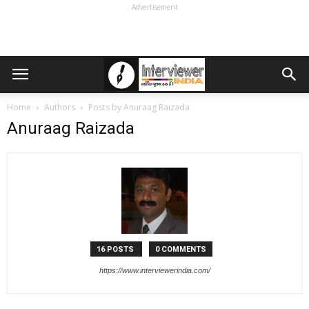
Advertisement
Home
Authors
Posts by Anuraag Raizada
Anuraag Raizada
16 POSTS
0 COMMENTS
https://www.interviewerindia.com/