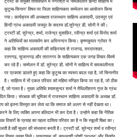
ट्रस्ट के संयुक्त तत्वावधान में नगरश्री में ‘समकालीन हिन्दी साहित्य में
कुटुम्ब-चिन्तन’ विषय पर जिला साहित्यकार सम्मेलन का आयोजन किया
गया। कार्यक्रम की अध्यक्षता राजस्थान साहित्य अकादमी, उदयपुर एवं
हिन्दी ग्रंथ अकादमी जयपुर के सदस्य डॉ.सुरेन्द्र डी. सोनी ने की।
ट्रस्टी डॉ. सुरेन्द्र, शर्मा, राजेन्द्र मुसाफ़िर, रवीन्द्र शर्मा एवं विनोद शर्मा
ने अतिथियों का माल्यार्पण कर अभिनन्दन किया। कृष्णकुमार ग्रोवर ने
कहा कि साहित्य अकादमी की सक्रियता से राजगढ, सरदारशहर,
रतनगढ, सुजानगढ और तारानगर के साहित्यकार एक जगह विचार-विमर्ष
कर रहे हैं। सम्मेलन में डॉ. सुरेन्द्र डी. सोनी ने साहित्य में समकालीनता
पर प्रकाश डालते हुए कहा कि कुटुम्ब का स्वरूप बदल रहा है, जो चिन्तनीय
है। साहित्य में भी एकल परिवार को महिमा मण्डित किया जा रहा है, जो ठीक
े हैं, जो गलत है। मुख्य अतिथि श्यामसुन्दर शर्मा ने मैथिलीशरण गुप्त के ग्रंथ
पादित किया। संरक्षक की भूमिका में राजस्थान साहित्य अकादमी के अध्यक्ष डॉ.
 अपने आप को इतना विस्तृत कर लेता था कि समाज को अलग से नहीं देखता था।
 रक्षा करने के लिए व्यक्ति अपना बलिदान भी कर देता है। उन्होने कहा कि नैतिक
यिक विचारों के प्रवाह का पहला दायित्व परिवार का है न कि स्कूली षिक्षा का।
 है वहीं सुधार की संभावना बनती है। ट्रस्टी डॉ. सुरेन्द्र शर्मा व रवीन्द्र
करण पर विचार व्यक्त किये। पत्रवाचन डॉ. साधनाशी जोशी ‘प्रधान’ और किशोर