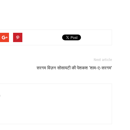
Next article
सरगम विज़न सोसायटी की पेशकश ‘शाम-ए-सरगम’
a