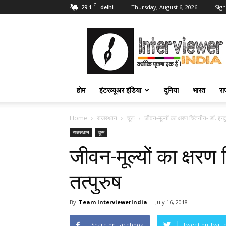
C
29.1
Thursday, August 6, 2026
Sign
delhi
Interviewer
India
–
इंटरव्यूअर
इंडिया
होम
इंटरव्यूअर इंडिया
दुनिया
भारत
रा
Home
राजस्थान
चूरू
जीवन-मूल्यों का क्षरण चिंतनीय- डॉ. इन्द
राजस्थान
चूरू
जीवन-मूल्यों का क्षरण 
तत्पुरुष
By
Team InterviewerIndia
-
July 16, 2018
Share on Facebook
Tweet on Twitt