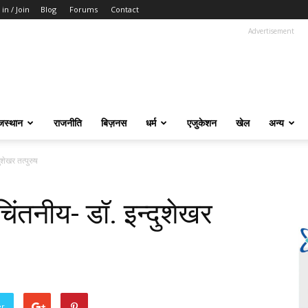
 in / Join
Blog
Forums
Contact
Advertisement
जस्थान
राजनीति
बिज़नस
धर्म
एजुकेशन
खेल
अन्य
ुशेखर तत्पुरुष
चिंतनीय- डॉ. इन्दुशेखर
er