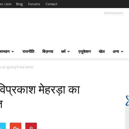
in / Join
Blog
Forums
Contact
Advertisement
जस्थान
राजनीति
बिज़नस
धर्म
एजुकेशन
खेल
अन्य
ा का सूरजगढ़ में भव्य स्वागत
विप्रकाश मेहरड़ा का
त
er