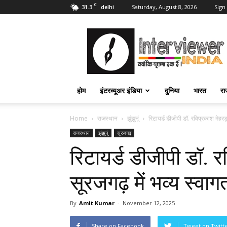
C
31.3
Saturday, August 8, 2026
Sign 
delhi
Interviewer
India
–
इंटरव्यूअर
इंडिया
होम
इंटरव्यूअर इंडिया
दुनिया
भारत
रा
Home
राजस्थान
झुंझुनूं
रिटायर्ड डीजीपी डॉ. रविप्रकाश मेहरड़
राजस्थान
झुंझुनूं
सूरजगढ़
रिटायर्ड डीजीपी डॉ. र
सूरजगढ़ में भव्य स्वाग
By
Amit Kumar
-
November 12, 2025
Share on Facebook
Tweet on Twitt