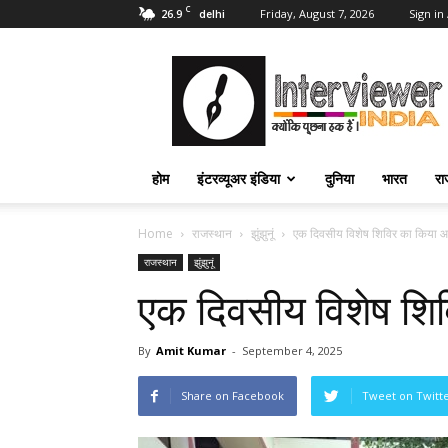
C
26.9
Friday, August 7, 2026
Sign in 
delhi
Interviewer
India
–
इंटरव्यूअर
इंडिया
होम
इंटरव्यूअर इंडिया
दुनिया
भारत
रा
Home
राजस्थान
झुंझुनूं
एक दिवसीय विशेष शिविर का किया
राजस्थान
झुंझुनूं
एक दिवसीय विशेष श
By
Amit Kumar
-
September 4, 2025
Share on Facebook
Tweet on Twitt