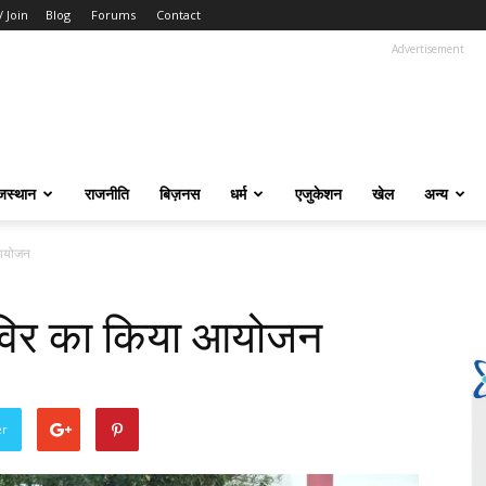
/ Join
Blog
Forums
Contact
Advertisement
जस्थान
राजनीति
बिज़नस
धर्म
एजुकेशन
खेल
अन्य
 आयोजन
िविर का किया आयोजन
er