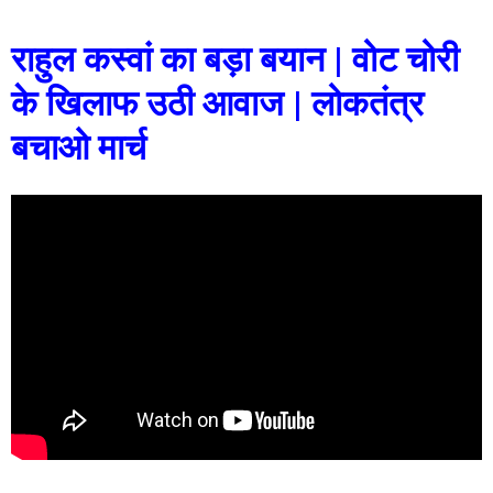
राहुल कस्वां का बड़ा बयान | वोट चोरी
के खिलाफ उठी आवाज | लोकतंत्र
बचाओ मार्च