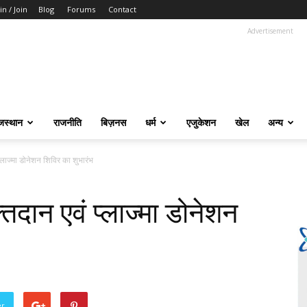
in / Join
Blog
Forums
Contact
Advertisement
जस्थान
राजनीति
बिज़नस
धर्म
एजुकेशन
खेल
अन्य
 प्लाज्मा डोनेशन शिविर का शुभारंभ
क्तदान एवं प्लाज्मा डोनेशन
er