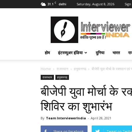
C
31.1
Saturday, August 8, 2026
Sign 
delhi
Interviewer
India
–
इंटरव्यूअर
इंडिया
होम
इंटरव्यूअर इंडिया
दुनिया
भारत
रा
Home
राजस्थान
हनुमानगढ
बीजेपी युवा मोर्चा के रक्तदान एवं
राजस्थान
हनुमानगढ
बीजेपी युवा मोर्चा के र
शिविर का शुभारंभ
By
Team InterviewerIndia
-
April 28, 2021
Share on Facebook
Tweet on Twitt