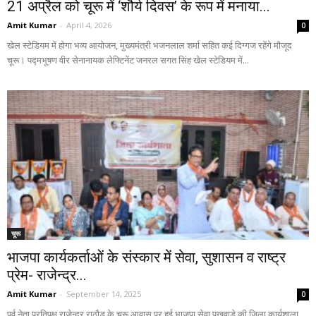
21 अप्रैल को चूरू में ‘शौर्य दिवस’ के रूप में मनाया...
Amit Kumar
-
April 4, 2026
0
खेल स्टेडियम में होगा भव्य आयोजन, मुख्यमंत्री भजनलाल शर्मा सहित कई दिग्गज रहेंगे मौजूद
चूरू। पद्मभूषण वीर सेनानायक लेफ्टिनेंट जनरल सगत सिंह खेल स्टेडियम में...
चूरू
भाजपा कार्यकर्ताओं के संस्कार में सेवा, सुशासन व राष्ट्र
प्रेम- राजेन्द्र...
Amit Kumar
-
September 14, 2025
0
पूर्व नेता प्रतिपक्ष राजेन्द्र राठौड़ के चूरू आवास पर हुई भाजपा सेवा पखवाड़े की जिला कार्यशाला