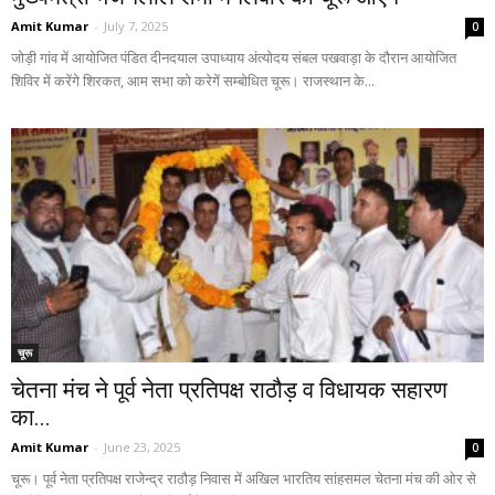
Amit Kumar
-
July 7, 2025
0
जोड़ी गांव में आयोजित पंडित दीनदयाल उपाध्याय अंत्योदय संबल पखवाड़ा के दौरान आयोजित
शिविर में करेंगे शिरकत, आम सभा को करेगें सम्बोधित चूरू। राजस्थान के...
चूरू
चेतना मंच ने पूर्व नेता प्रतिपक्ष राठौड़ व विधायक सहारण
का...
Amit Kumar
-
June 23, 2025
0
चूरू। पूर्व नेता प्रतिपक्ष राजेन्द्र राठौड़ निवास में अखिल भारतिय सांहसमल चेतना मंच की ओर से