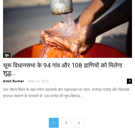
चूरू
चूरू विधानसभा के 94 गांव और 108 ढाणियों को मिलेगा
शुद्ध...
Amit Kumar
-
May 25, 2025
0
जल जीवन मिशन के तहत बनेगा जलाशयों और पाइपलाइन का जाल, राजेन्द्र राठौड़ और विधायक
हरलाल सहारण के प्रयासों से 100 करोड़ की चूरू-बिसाऊ...
1
2