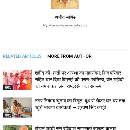
अजीत जांगिड़
http://www.interviewerindia.com
RELATED ARTICLES
MORE FROM AUTHOR
शहीद की धरती पर आस्था का महासंगम: शिव परिवार
सहित चार दिव्य विग्रहों की प्राण-प्रतिष्ठा, वीर शहीदों
को नमन कर लिया राष्ट्रसेवा का संकल्प
झुंझुनूं
नगर निकाय चुनाव का बिगुल: बूथ से लेकर घर-घर तक
पहुंचे भाजपा कार्यकर्ता — श्रवण सिंह बगड़ी
झुंझुनूं
झुंझुनूं पहुंची संत रविदास समरसता संकल्प कलश