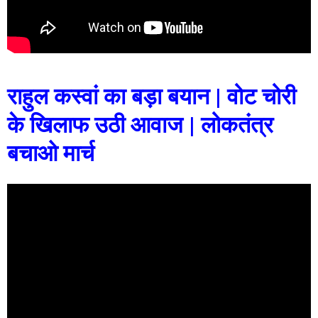
राहुल कस्वां का बड़ा बयान | वोट चोरी
के खिलाफ उठी आवाज | लोकतंत्र
बचाओ मार्च