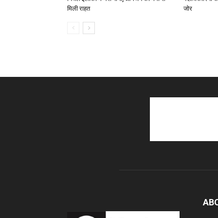
मिली राहत
जोर
AB