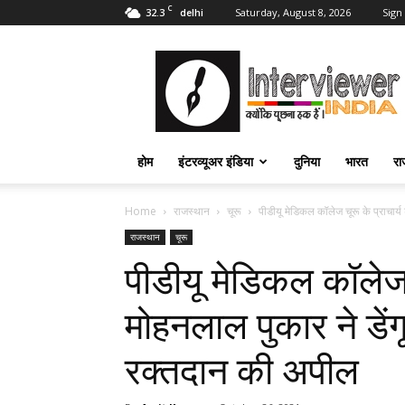
C
32.3
Saturday, August 8, 2026
Sign 
delhi
Interviewer
India
–
इंटरव्यूअर
इंडिया
होम
इंटरव्यूअर इंडिया
दुनिया
भारत
रा
Home
राजस्थान
चूरू
पीडीयू मेडिकल कॉलेज चूरू के प्राचार्य 
राजस्थान
चूरू
पीडीयू मेडिकल कॉलेज च
मोहनलाल पुकार ने डेंग
रक्तदान की अपील