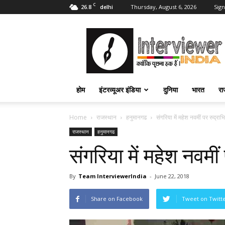
C
26.8
Thursday, August 6, 2026
Sign
delhi
Interviewer
India
–
इंटरव्यूअर
इंडिया
होम
इंटरव्यूअर इंडिया
दुनिया
भारत
रा
Home
राजस्थान
हनुमानगढ
संगरिया में महेश नवमीं पर रुद्
राजस्थान
हनुमानगढ
संगरिया में महेश नवम
By
Team InterviewerIndia
-
June 22, 2018
Share on Facebook
Tweet on Twitt