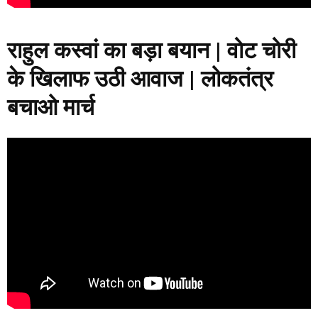
राहुल कस्वां का बड़ा बयान | वोट चोरी
के खिलाफ उठी आवाज | लोकतंत्र
बचाओ मार्च