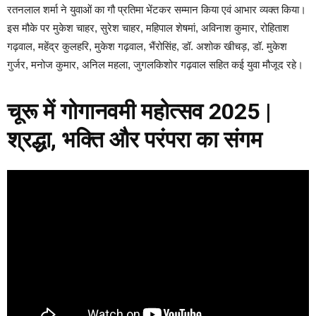
रतनलाल शर्मा ने युवाओं का गौ प्रतिमा भेंटकर सम्मान किया एवं आभार व्यक्त किया।
इस मौके पर मुकेश चाहर, सुरेश चाहर, महिपाल शेषमां, अविनाश कुमार, रोहिताश
गढ़वाल, महेंद्र कुलहरि, मुकेश गढ़वाल, भैंरोसिंह, डॉ. अशोक खीचड़, डॉ. मुकेश
गुर्जर, मनोज कुमार, अनिल महला, जुगलकिशोर गढ़वाल सहित कई युवा मौजूद रहे।
चूरू में गोगानवमी महोत्सव 2025 |
श्रद्धा, भक्ति और परंपरा का संगम