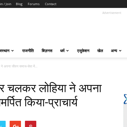
in / Join
Blog
Forums
Contact
Advertisement
जस्थान
राजनीति
बिज़नस
धर्म
एजुकेशन
खेल
अन्य
 ने अपना जीवन समाज-सेवा में...
श पर चलकर लोहिया ने अपना
र्पित किया-प्राचार्य
er