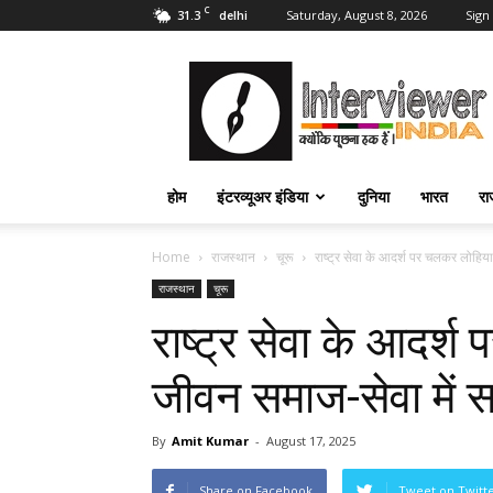
C
31.3
Saturday, August 8, 2026
Sign 
delhi
Interviewer
India
–
इंटरव्यूअर
इंडिया
होम
इंटरव्यूअर इंडिया
दुनिया
भारत
रा
Home
राजस्थान
चूरू
राष्ट्र सेवा के आदर्श पर चलकर लोहिया
राजस्थान
चूरू
राष्ट्र सेवा के आदर्
जीवन समाज-सेवा में सम
By
Amit Kumar
-
August 17, 2025
Share on Facebook
Tweet on Twitt