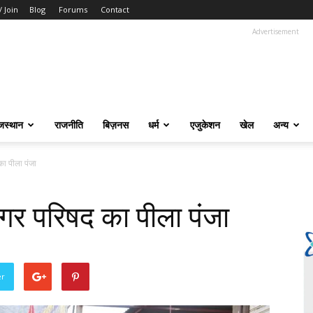
/ Join
Blog
Forums
Contact
Advertisement
जस्थान
राजनीति
बिज़नस
धर्म
एजुकेशन
खेल
अन्य
ा पीला पंजा
र परिषद का पीला पंजा
er