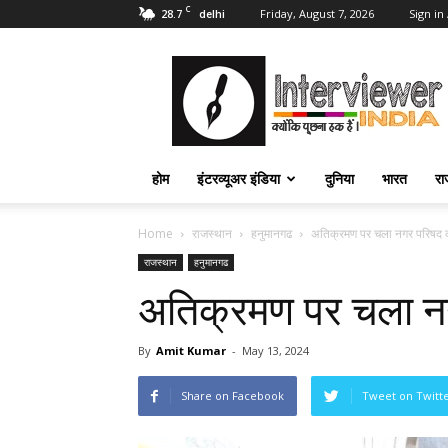
C
28.7
Friday, August 7, 2026
Sign in 
delhi
Interviewer
India
–
इंटरव्यूअर
इंडिया
होम
इंटरव्यूअर इंडिया
दुनिया
भारत
रा
Home
राजस्थान
हनुमानगढ
अतिक्रमण पर चला नगर परिषद क
राजस्थान
हनुमानगढ
अतिक्रमण पर चला नग
By
Amit Kumar
-
May 13, 2024
Share on Facebook
Tweet on Twitt